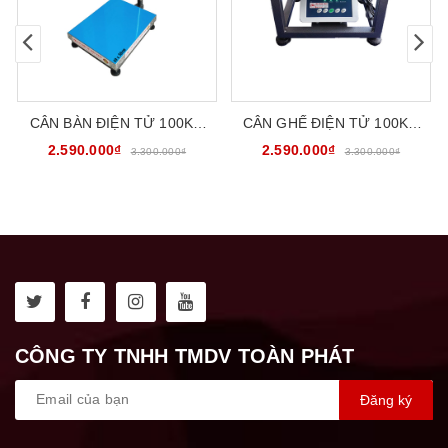
CÂN BÀN ĐIỆN TỬ 100KG
CÂN GHẾ ĐIỆN TỬ 100KG
CATOPHA B19W100B45
30X40CM CATOPHA
2.590.000₫
2.590.000₫
3.300.000₫
3.300.000₫
B19W100G34
CÔNG TY TNHH TMDV TOÀN PHÁT
Đăng ký