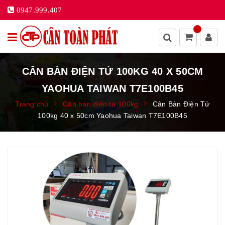
0947.999.407
CÂN BÀN ĐIỆN TỬ 100KG 40 X 50CM
YAOHUA TAIWAN T7E100B45
Trang chủ
Cân bàn điện tử 100kg
Cân Bàn Điện Tử
100kg 40 x 50cm Yaohua Taiwan T7E100B45