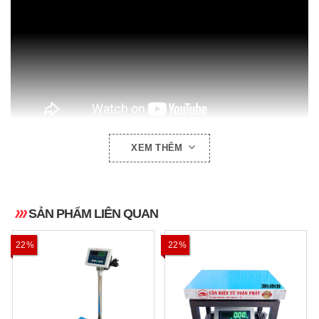
XEM THÊM
HÌNH ẢNH THỰC TẾ:
SẢN PHẨM LIÊN QUAN
22%
22%