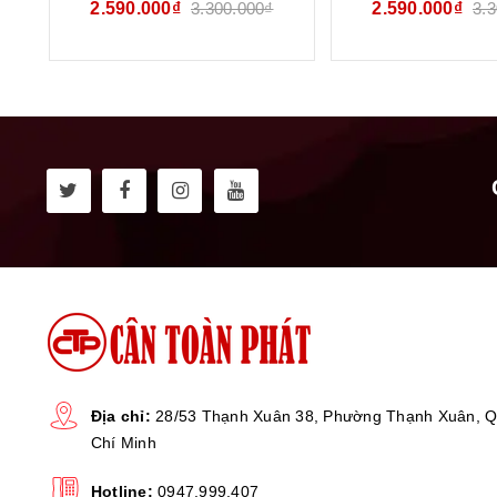
2.590.000₫
3.300.000₫
2.590.000₫
3.
B19W100G
Địa chỉ:
28/53 Thạnh Xuân 38, Phường Thạnh Xuân, Q
Chí Minh
Hotline:
0947.999.407