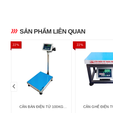
SẢN PHẨM LIÊN QUAN
22%
22%
CÂN BÀN ĐIỆN TỬ 100KG
CÂN GHẾ ĐIỆN T
CATOPHA B19W100B45
30X40CM CA