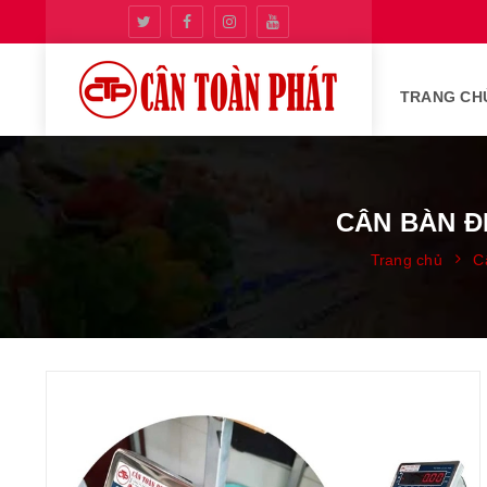
TRANG CH
CÂN BÀN Đ
Trang chủ
C