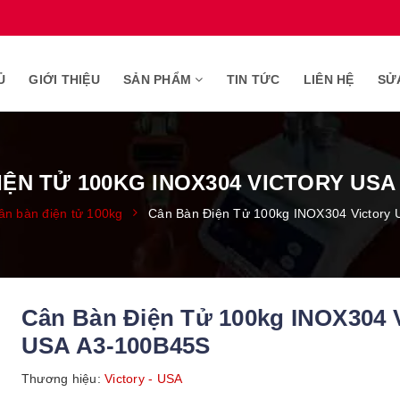
Ủ
GIỚI THIỆU
SẢN PHẨM
TIN TỨC
LIÊN HỆ
SỬ
IỆN TỬ 100KG INOX304 VICTORY USA 
ân bàn điện tử 100kg
Cân Bàn Điện Tử 100kg INOX304 Victory
Cân Bàn Điện Tử 100kg INOX304 V
USA A3-100B45S
Thương hiệu:
Victory - USA