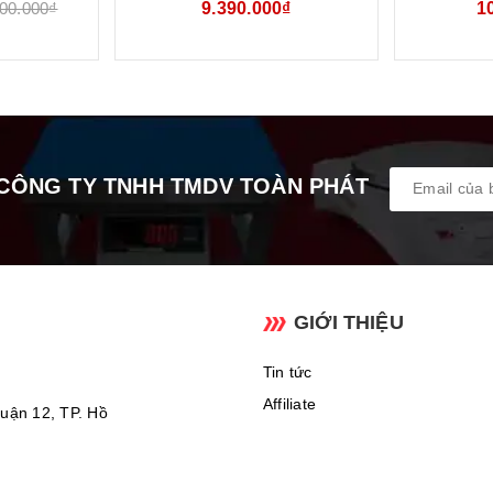
300.000₫
9.390.000₫
1
34
NĂNG HCT SL-100W
HCT
CÔNG TY TNHH TMDV TOÀN PHÁT
GIỚI THIỆU
Tin tức
Affiliate
uận 12, TP. Hồ