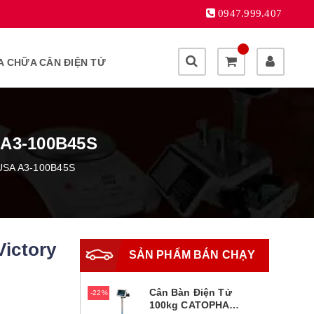
0947.999.407
A CHỮA CÂN ĐIỆN TỬ
A3-100B45S
 USA A3-100B45S
ictory
SẢN PHẨM BÁN CHẠY
Cân Bàn Điện Tử
22%
100kg CATOPHA