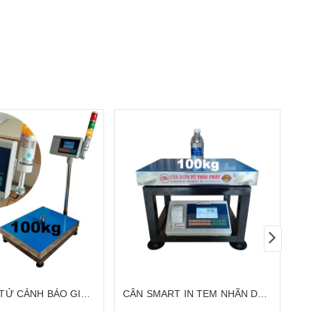
10
 TỬ CẢNH BÁO GIỚI
CÂN SMART IN TEM NHÃN DÁN
 CÒI 3 MÀU 100KG
100KG CÂN GHẾ ĐIỆN TỬ ĐA