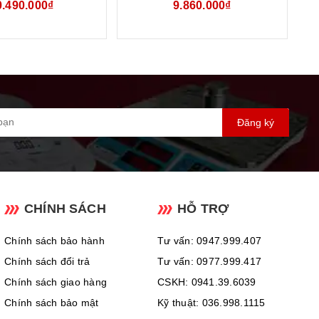
0.490.000₫
9.860.000₫
 SL-100WHL
NĂNG HCT SL-100G45
Đăng ký
CHÍNH SÁCH
HỖ TRỢ
Chính sách bảo hành
Tư vấn: 0947.999.407
Chính sách đổi trả
Tư vấn: 0977.999.417
Chính sách giao hàng
CSKH: 0941.39.6039
Chính sách bảo mật
Kỹ thuật: 036.998.1115