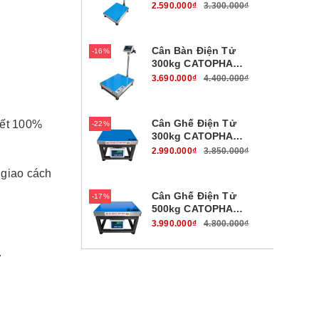
B19W100B45
2.590.000₫
3.300.000₫
Cân Bàn Điện Tử
16%
300kg CATOPHA
B19W300B56
3.690.000₫
4.400.000₫
Cân Ghế Điện Tử
kết 100%
22%
300kg CATOPHA
B19W300G45
2.990.000₫
3.850.000₫
 giao cách
Cân Ghế Điện Tử
17%
500kg CATOPHA
B19W500G56
3.990.000₫
4.800.000₫
.
Cân Bàn Điện Tử
17%
700kg CATOPHA
B19W700B56
3.990.000₫
4.800.000₫