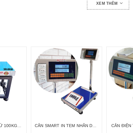
XEM THÊM
Ử 100KG
CÂN SMART IN TEM NHÃN DÁN
CÂN ĐIỆN
TOPHA
100KG CÂN BÀN ĐIỆN TỬ ĐA
HẠN ĐÈN