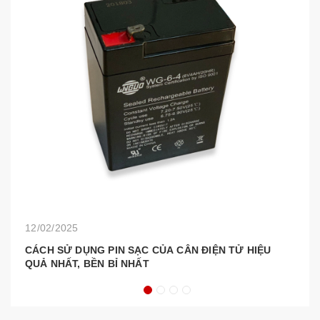
20
Đ
T
12/02/2025
CÁCH SỬ DỤNG PIN SẠC CỦA CÂN ĐIỆN TỬ HIỆU
QUẢ NHẤT, BỀN BỈ NHẤT