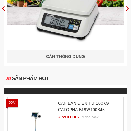
CÂN THÔNG DỤNG
SẢN PHẨM HOT
22%
CÂN BÀN ĐIỆN TỬ 100KG
CATOPHA B19W100B45
2.590.000₫
3.300.000₫