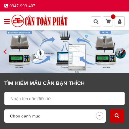
0947.999.407
TÌM KIẾM MẪU CÂN BẠN THÍCH
Chọn danh mục