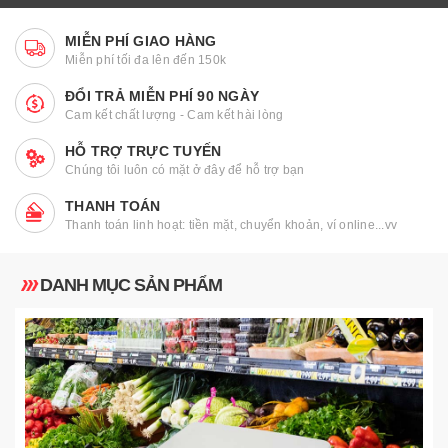
MIỄN PHÍ GIAO HÀNG
Miễn phí tối đa lên đến 150k
ĐỔI TRẢ MIỄN PHÍ 90 NGÀY
Cam kết chất lượng - Cam kết hài lòng
HỖ TRỢ TRỰC TUYẾN
Chúng tôi luôn có mặt ở đây để hỗ trợ bạn
THANH TOÁN
Thanh toán linh hoạt: tiền mặt, chuyển khoản, ví online...vv
DANH MỤC SẢN PHẨM