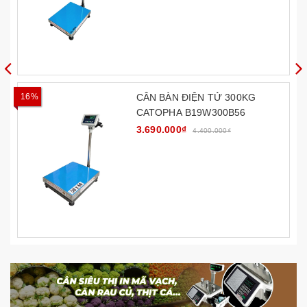
16%
CÂN BÀN ĐIỆN TỬ 300KG
CATOPHA B19W300B56
3.690.000₫
4.400.000₫