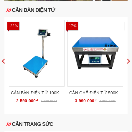
CÂN BÀN ĐIỆN TỬ
22%
17%
1
CÂN BÀN ĐIỆN TỬ 100KG
CÂN GHẾ ĐIỆN TỬ 500KG
C
CATOPHA B19W100B45
CATOPHA B19W500G56
2.590.000₫
3.990.000₫
3.300.000₫
4.800.000₫
CÂN TRANG SỨC