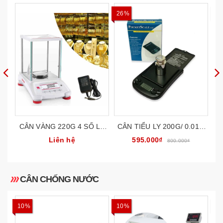
26%
1
CÂN VÀNG 220G 4 SỐ LẺ
CÂN TIỂU LY 200G/ 0.01G
C
CÂN PHÂN TÍCH PHÒNG
CÂN VÀNG ĐIỆN TỬ MINI
Liên hệ
595.000₫
800.000₫
THÍ NGHIỆM OHAUS
POCKET FEM
TH
PX224E
CÂN CHỐNG NƯỚC
10%
10%
9