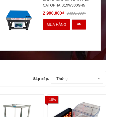
CATOPHA B19W300G45
2.990.000₫
3.850.000₫
MUA HÀNG
Sắp xếp:
Thứ tự
15%