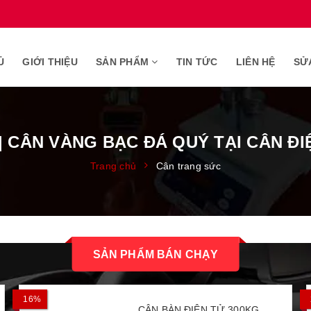
Ủ
GIỚI THIỆU
SẢN PHẨM
TIN TỨC
LIÊN HỆ
SỬ
| CÂN VÀNG BẠC ĐÁ QUÝ TẠI CÂN ĐI
Trang chủ
Cân trang sức
SẢN PHẨM BÁN CHẠY
16%
CÂN BÀN ĐIỆN TỬ 300KG