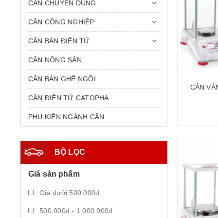
CÂN CHUYÊN DỤNG
CÂN CÔNG NGHIỆP
CÂN BÀN ĐIỆN TỬ
CÂN NÔNG SẢN
CÂN BÀN GHẾ NGỒI
CÂN VÀN
CÂN ĐIỆN TỬ CATOPHA
CÂN PHÂN
NGHIỆM
PHỤ KIỆN NGÀNH CÂN
BỘ LỌC
Giá sản phẩm
Giá dưới 500.000đ
500.000đ - 1.000.000đ