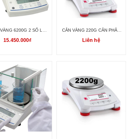
VÀNG 6200G 2 SỐ LẺ
CÂN VÀNG 220G CÂN PHÂN
N KỸ THUẬT VIBRA
TÍCH PHÒNG THÍ NGHIỆM
15.450.000₫
Liên hệ
02 - BẢO HÀNH 5 NĂM
OHAUS PX225D