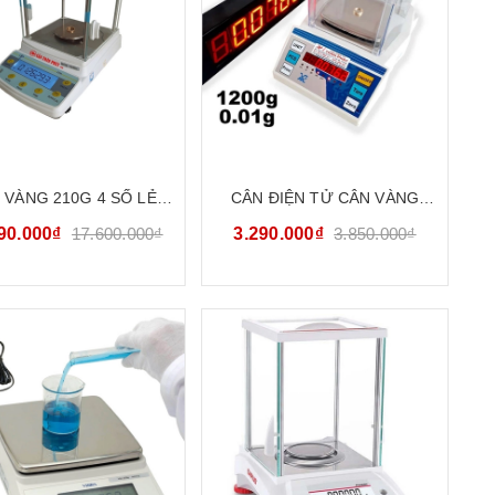
 VÀNG 210G 4 SỐ LẺ
CÂN ĐIỆN TỬ CÂN VÀNG
PHÂN TÍCH PHÒNG THÍ
TIỂU LY MINI 1200G/ 0.01G
90.000₫
17.600.000₫
3.290.000₫
3.850.000₫
HIỆM HS AB-FPA214
VMC FHB1202 | BẢO HÀNH
24 THÁNG