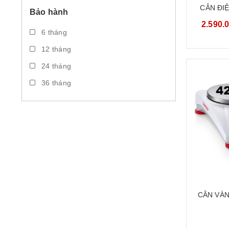
HS - TAIWAN
CÂN ĐI
Bảo hành
TIỂU LY 
2.590.
OEM - Taiwan
KENDY K
6 tháng
HÀN
OHAUS - MỸ
12 tháng
VMC - MỸ
24 tháng
Kendy - Taiwan
36 tháng
CÂN VÀN
CÂN ĐIỆ
KỸ THUẬ