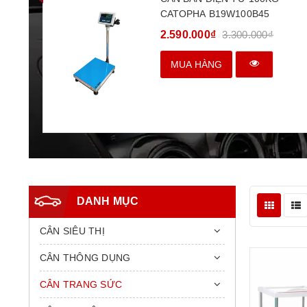
CATOPHA B19W100B45
2.590.000₫
3.300.000₫
MUA HÀNG
DANH MỤC
CÂN SIÊU THỊ
CÂN THÔNG DỤNG
CÂN TRANG SỨC