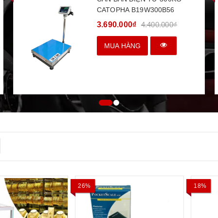
CATOPHA B19W300B56
3.690.000₫
4.400.000₫
MUA HÀNG
26%
18%