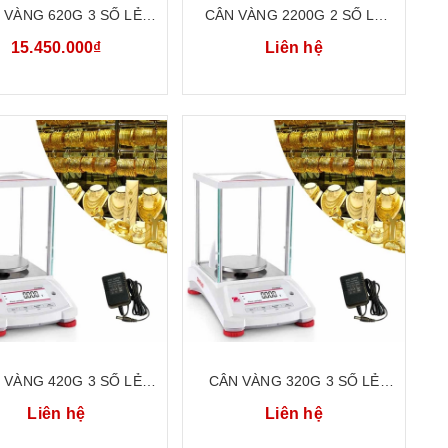
 VÀNG 620G 3 SỐ LẺ
CÂN VÀNG 2200G 2 SỐ LẺ
PHÂN TÍCH PHÒNG THÍ
CÂN ĐIỆN TỬ TIỂU LY CÂN
15.450.000₫
Liên hệ
HIỆM VIBRA AB623
KỸ THUẬT OHAUS PX2202E
 VÀNG 420G 3 SỐ LẺ
CÂN VÀNG 320G 3 SỐ LẺ
PHÂN TÍCH PHÒNG THÍ
CÂN PHÂN TÍCH PHÒNG THÍ
Liên hệ
Liên hệ
IỆM OHAUS PX423E
NGHIỆM OHAUS PX323E