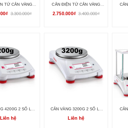
ỆN TỬ CÂN VÀNG
CÂN ĐIỆN TỬ CÂN VÀNG
CÂN
MINI 300G/ 0.01G
TIỂU LY MINI 600G/ 0.01G
CÂN 
000₫
3.300.000₫
2.750.000₫
3.400.000₫
D-TBED302 | BẢO
KENDY KD-TBED602 | BẢO
NG
H 24 THÁNG
HÀNH 24 THÁNG
G 4200G 2 SỐ LẺ
CÂN VÀNG 3200G 2 SỐ LẺ
CÂN
N TỬ TIỂU LY CÂN
CÂN ĐIỆN TỬ TIỂU LY CÂN
CÂN 
Liên hệ
Liên hệ
T OHAUS PX4202E
KỸ THUẬT OHAUS PX3202E
NGH