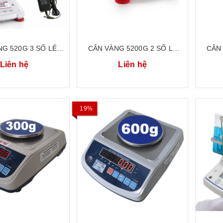
G 520G 3 SỐ LẺ
CÂN VÀNG 5200G 2 SỐ LẺ
CÂN 
 TÍCH PHÒNG THÍ
CÂN ĐIỆN TỬ TIỂU LY CÂN
CÂ
Liên hệ
Liên hệ
 OHAUS PX523E
KỸ THUẬT OHAUS PX5202E
AB62
19%