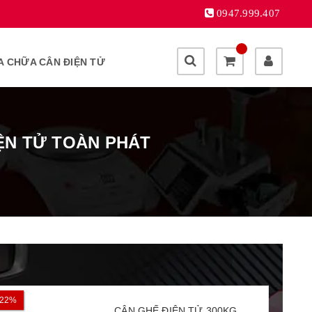
0947.999.407
A CHỮA CÂN ĐIỆN TỬ
ỆN TỬ TOÀN PHÁT
22%
17%
CÂN GHẾ ĐIỆN TỬ 300KG