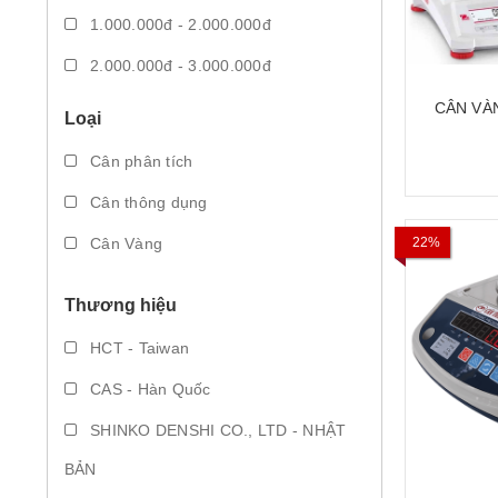
1.000.000đ - 2.000.000đ
2.000.000đ - 3.000.000đ
3.000.000đ - 5.000.000đ
CÂN VÀN
Loại
CÂN PHÂN
Giá trên 5.000.000đ
NGHIỆM
Cân phân tích
Cân thông dụng
Cân Vàng
22%
Thương hiệu
HCT - Taiwan
CAS - Hàn Quốc
SHINKO DENSHI CO., LTD - NHẬT
BẢN