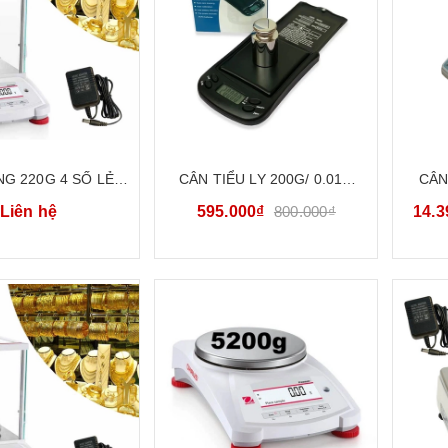
G 220G 4 SỐ LẺ
CÂN TIỂU LY 200G/ 0.01G
CÂN
 TÍCH PHÒNG THÍ
CÂN VÀNG ĐIỆN TỬ MINI
CÂN 
Liên hệ
595.000₫
800.000₫
14.3
 OHAUS PX224E
POCKET FEM
NG