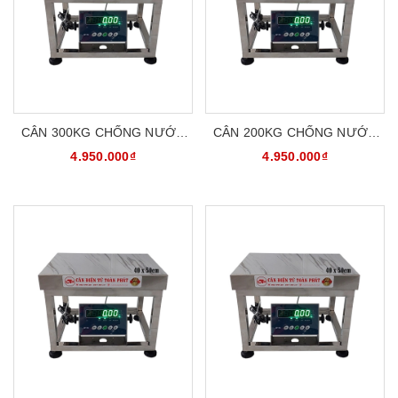
CÂN 300KG CHỐNG NƯỚC
CÂN 200KG CHỐNG NƯỚC
CHỐNG BỤI INOX304
CHỐNG BỤI INOX304
4.950.000₫
4.950.000₫
CATOPHA B19S300G45S
CATOPHA B19S200G45S