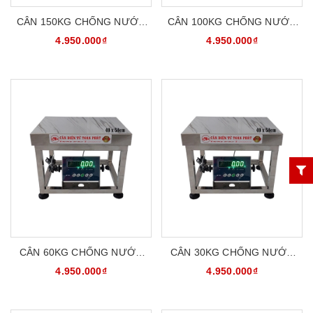
CÂN 150KG CHỐNG NƯỚC
CÂN 100KG CHỐNG NƯỚC
CHỐNG BỤI INOX304
CHỐNG BỤI INOX304
4.950.000₫
4.950.000₫
CATOPHA B19S150G45S
CATOPHA B19S100G45S
CÂN 60KG CHỐNG NƯỚC
CÂN 30KG CHỐNG NƯỚC
CHỐNG BỤI INOX304
CHỐNG BỤI INOX304
4.950.000₫
4.950.000₫
CATOPHA B19S60G45S
CATOPHA B19S30G45S