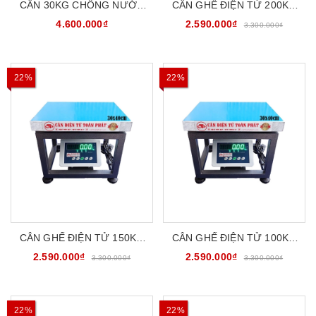
CÂN 30KG CHỐNG NƯỚC
CÂN GHẾ ĐIỆN TỬ 200KG
CHỐNG BỤI INOX304
30X40CM CATOPHA
4.600.000₫
2.590.000₫
3.300.000₫
CATOPHA B19S30G34S
B19W200G34
22%
22%
CÂN GHẾ ĐIỆN TỬ 150KG
CÂN GHẾ ĐIỆN TỬ 100KG
30X40CM CATOPHA
30X40CM CATOPHA
2.590.000₫
2.590.000₫
3.300.000₫
3.300.000₫
B19W150G34
B19W100G34
22%
22%