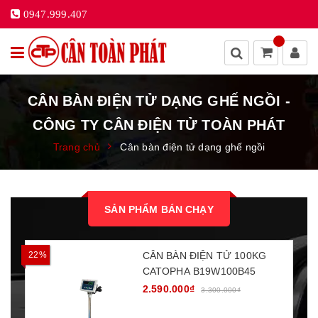
0947.999.407
CÂN BÀN ĐIỆN TỬ DẠNG GHẾ NGỒI -
CÔNG TY CÂN ĐIỆN TỬ TOÀN PHÁT
Trang chủ
Cân bàn điện tử dạng ghế ngồi
SẢN PHẨM BÁN CHẠY
22%
CÂN BÀN ĐIỆN TỬ 100KG
1
CATOPHA B19W100B45
2.590.000₫
3.300.000₫