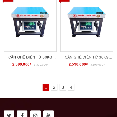
CÂN GHẾ ĐIỆN TỬ 60KG
CÂN GHẾ ĐIỆN TỬ 30KG
30X40CM CATOPHA
30X40CM CATOPHA
2.590.000₫
2.590.000₫
3.300.000₫
3.300.000₫
B19W60G34
B19W30G34
1
2
3
4