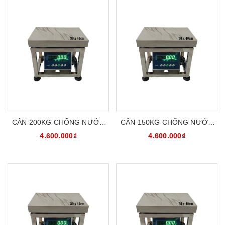
CÂN 200KG CHỐNG NƯỚC
CÂN 150KG CHỐNG NƯỚC
CHỐNG BỤI INOX304
CHỐNG BỤI INOX304
4.600.000₫
4.600.000₫
CATOPHA B19S200G34S
CATOPHA B19S150G34S