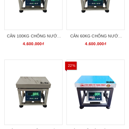
CÂN 100KG CHỐNG NƯỚC
CÂN 60KG CHỐNG NƯỚC
CHỐNG BỤI INOX304
CHỐNG BỤI INOX304
4.600.000₫
4.600.000₫
CATOPHA B19S100G34S
CATOPHA B19S60G34S
22%