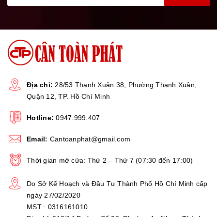
- Chức năng
trừ bì
cân cơ bản bằng phím giúp cho
người dùng có thể trừ bì vật chứa bất cứ lúc nào.
- Cân có chế độ
tiết kiệm pin khi không sử dụng
giúp
cân kéo dài thời gian hoạt động lên đến 72h.
- Khả năng
cảnh báo hết PIN
giúp người dùng sạc pin
dúng thời điểm để để bảo vệ tốt hơn cho PIN, đồng thời
Địa chỉ:
28/53 Thạnh Xuân 38, Phường Thạnh Xuân,
Quận 12, TP. Hồ Chí Minh
cân còn có
công nghệ tự ngắt sạc khi sạc đầy
giúp
hạn chế tối đa chai pin do sạc pin quá mức.
Hotline:
0947.999.407
THÔNG SỐ KỸ THUẬT:
Email:
Cantoanphat@gmail.com
Mức cân lớn
Thời gian mở cửa: Thứ 2 – Thứ 7 (07:30 đến 17:00)
500kg
nhất
Do Sở Kế Hoạch và Đầu Tư Thành Phố Hồ Chí Minh cấp
ngày 27/02/2020
MST : 0316161010
Bước nhảy
50g (0.05kg)