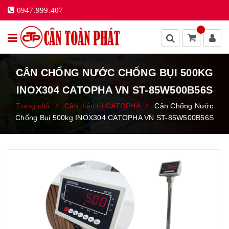
0947.999.407
CÂN CHỐNG NƯỚC CHỐNG BỤI 500KG
INOX304 CATOPHA VN ST-85W500B56S
Trang chủ
Cân điện tử CATOPHA
Cân Chống Nước
Chống Bụi 500kg INOX304 CATOPHA VN ST-85W500B56S