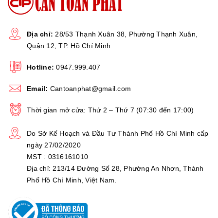
Khung cân thiết kế bằng thép -
Đĩa cân bằng INOX304 - Bộ chỉ
Chất liệu cân
thị bằng nhựa ABS
Địa chỉ:
28/53 Thạnh Xuân 38, Phường Thạnh Xuân,
Quận 12, TP. Hồ Chí Minh
Trạng thái báo
Đèn LED báo hết PIN
Hotline:
0947.999.407
pin
Email:
Cantoanphat@gmail.com
Có chế độ nghỉ khi không sử
Chế độ nghỉ
dụng để tiết kiệm pin
Thời gian mở cửa: Thứ 2 – Thứ 7 (07:30 đến 17:00)
Do Sở Kế Hoạch và Đầu Tư Thành Phố Hồ Chí Minh cấp
kg, lb
ngày 27/02/2020
Đơn vị
MST : 0316161010
Địa chỉ: 213/14 Đường Số 28, Phường An Nhơn, Thành
5⁰C đến 50⁰C tại độ ẩm tương đối
Môi trường
Phố Hồ Chí Minh, Việt Nam.
10% đến 80%
làm việc