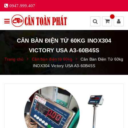
0947.999.407
CÂN BÀN ĐIỆN TỬ 60KG INOX304
VICTORY USA A3-60B45S
Trang chủ
Cân bàn điện tử 60kg
Cân Bàn Điện Tử 60kg
INOX304 Victory USA A3-60B45S